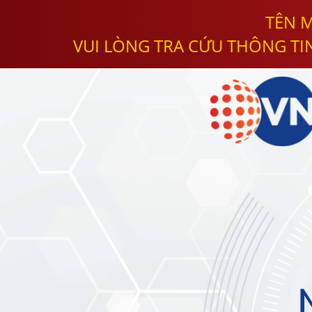
TÊN M
VUI LÒNG TRA CỨU THÔNG TI