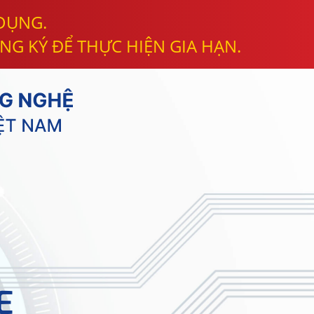
 DỤNG.
NG KÝ ĐỂ THỰC HIỆN GIA HẠN.
E