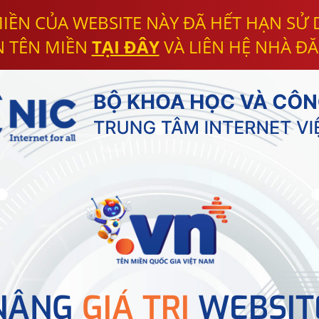
IỀN CỦA WEBSITE NÀY ĐÃ HẾT HẠN SỬ
N TÊN MIỀN
TẠI ĐÂY
VÀ LIÊN HỆ NHÀ ĐĂ
NÂNG
GIÁ TRỊ
WEBSIT