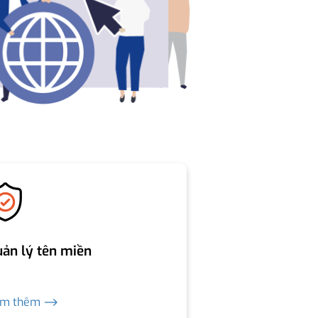
ản lý tên miền
em thêm ⟶