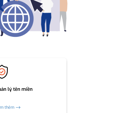
ản lý tên miền
em thêm ⟶