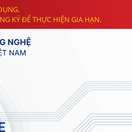
 DỤNG.
NG KÝ ĐỂ THỰC HIỆN GIA HẠN.
E