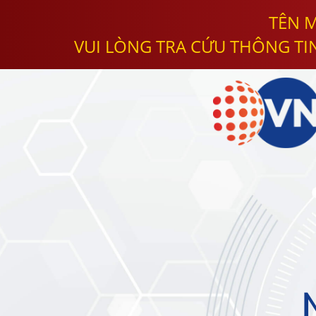
TÊN M
VUI LÒNG TRA CỨU THÔNG TI