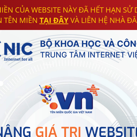
IỀN CỦA WEBSITE NÀY ĐÃ HẾT HẠN SỬ
N TÊN MIỀN
TẠI ĐÂY
VÀ LIÊN HỆ NHÀ ĐĂ
NÂNG
GIÁ TRỊ
WEBSIT